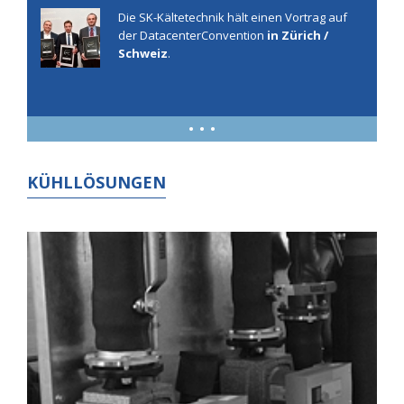
Die SK-Kältetechnik hält einen Vortrag auf
der DatacenterConvention
in Zürich /
Schweiz
.
• • •
KÜHLLÖSUNGEN