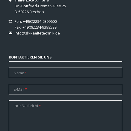
Dr.-Gottfried-Cremer-Allee 25
D-50226 Frechen
Fon: +49(0)2234-9399600
Fax: +49(0)2234-9399599
info@sk-kaeltetechnik.de
KONTAKTIEREN SIE UNS
Pflichtfeld
Name
*
Pflichtfeld
E-Mail
*
Pflichtfeld
Ihre Nachricht
*