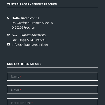
ZENTRALLAGER / SERVICE FRECHEN
Halle 26-3-5 /Tor 9
Dr.-Gottfried-Cremer-Allee 25
D-50226 Frechen
Fon: +49(0)2234-9399600
Fax: +49(0)2234-9399599
info@sk-kaeltetechnik.de
KONTAKTIEREN SIE UNS
Pflichtfeld
Name
*
Pflichtfeld
E-Mail
*
Pflichtfeld
Ihre Nachricht
*