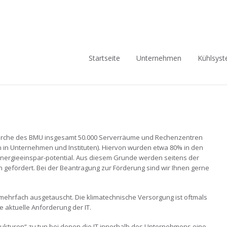
Navigation
Startseite
Unternehmen
Kühlsys
überspringen
erche des BMU insgesamt 50.000 Serverräume und Rechenzentren
 in Unternehmen und Instituten). Hiervon wurden etwa 80% in den
es Energieeinspar-potential. Aus diesem Grunde werden seitens der
 gefördert. Bei der Beantragung zur Förderung sind wir Ihnen gerne
ehrfach ausgetauscht. Die klimatechnische Versorgung ist oftmals
e aktuelle Anforderung der IT.
ukturen“ zu tun bei denen die IT innerhalb des Unternehmens eine