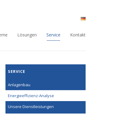
teme
Lösungen
Service
Kontakt
Navigation
SERVICE
überspringen
Anlagenbau
Energieeffizienz-Analyse
Unsere Dienstleistungen