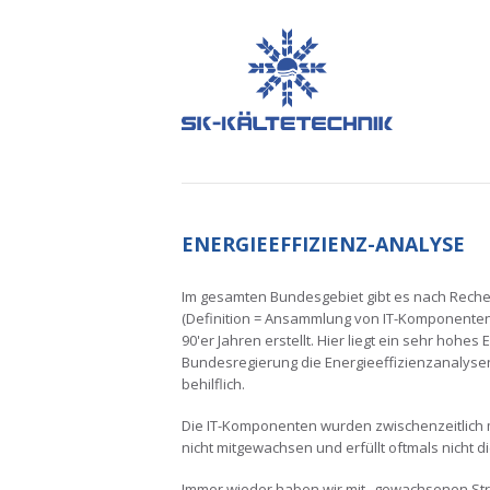
ENERGIEEFFIZIENZ-ANALYSE
Im gesamten Bundesgebiet gibt es nach Rech
(Definition = Ansammlung von IT-Komponenten
90'er Jahren erstellt. Hier liegt ein sehr hoh
Bundesregierung die Energieeffizienzanalysen
behilflich.
Die IT-Komponenten wurden zwischenzeitlich m
nicht mitgewachsen und erfüllt oftmals nicht di
Immer wieder haben wir mit „gewachsenen Str