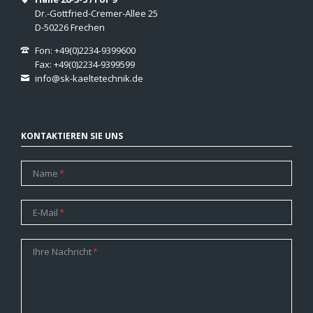
Dr.-Gottfried-Cremer-Allee 25
D-50226 Frechen
Fon: +49(0)2234-9399600
Fax: +49(0)2234-9399599
info@sk-kaeltetechnik.de
KONTAKTIEREN SIE UNS
Pflichtfeld
Name
*
Pflichtfeld
E-Mail
*
Pflichtfeld
Ihre Nachricht
*